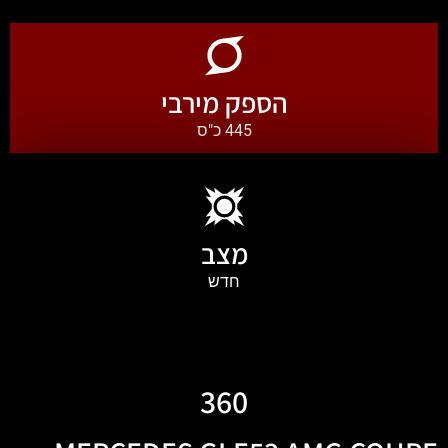
הספק מירבי
445 כ"ס
מצב
חדש
360