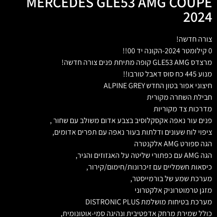
MERCEDES GLE53 AMG COUPE
2024
צורה חדשה!
0 קילומטר 2024-הקונה יד 00!!
מרצדס GLE53 AMG קופה מתיחת פנים צורה חדשה!
מנוע 445 כח סוס דאבל טורבו!!
חיצוני אפור בטון החדש ALPINE GREY
חבילת השחרה מקורית
מדרכות צד מקוריות
פנים עור נאפה אקסקלוסיב בצבע אדום משולב עם שחור ,
ציפוי לוח שעונים ודלתות בעור נאפה עם תפרים אדומים,
הגה ספורט AMG אלקנטרה
הגה AMG עם כפתורי שליטה על האגזוזים והגיר,
כיסאות חשמליים עם זיכרונות/חימום/קירור,
מערכת שמע של בורמייסטר,
מזגן טרמוטרוניק אלקטרוני
מערכת בטיחות מושלמת DISTRONIC PLUS
כולל שמירת מרחק אדפטיבית ונהיגה סמי-אוטונומית,