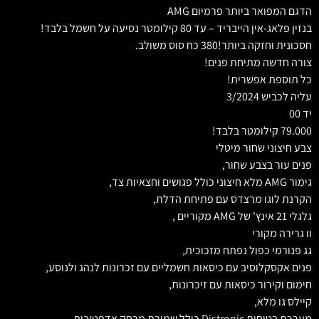
הדגם המפואר ביותר פרמיום AMG
בנזין פלאג-אין הייבריד – עד 80 קילומטר נסיעה על חשמל בלבד!
חסכונית וחזקה ביותר!380 כח סוס משולב.
צורה חדשה מתיחת פנים!
כל תוספת אפשרית!
עליה לכביש 3/2024
יד 00
79.000 קילומטר בלבד!
צבע חיצוני שחור מיטלי
פנים עור בצבע שחור,
גימור AMG מלא חיצוני כולל פגושים וחצאיות צד,
הקרנת לוגו מרצדס עם פתיחת הדלת,
גלגלי 21 אינץ' של AMG מקוריים ,
וו גרירה מקורי
גג פנורמי כפול נפתח מזכוכית,
פנים אקסקלוסיב עם כיסאות חשמליים עם זכרונות לנהג ולנוסע,
חימום וקירור כיסאות עם זיכרונות,
קיילס גו מלא,
מערכת בטיחות Distronic כולל שמירת מרחק אדפטיבית.