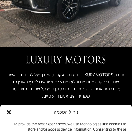
חברת LUXURY MOTORS נוסדה בעקבות הצורך של לקוחותינו אשר
דרשו רכבי יוקרה ייחודיים ובלעדיים שלא מיובאים לארץ באופן סדיר
על ידי היבואנים הרשמיים תוך כדי מתן דגש על שרות ומחיר נמוך
ממחירי היבואנים הרשמיים.
ניהול הסכמה
קישור מהיר
פרטים ליצירת קשר
To provide the best experiences, we use technologies like cookies to
store and/or access device information. Consenting to these
אודות
074-7408590