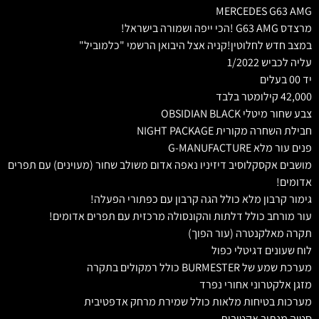
MERCEDES G63 AMG
מרצדס G63 AMG !הכי ייפה ושמורה בישראל!
במצב חדש לחלוטין!קניה אצל היבואן הרשמי "כלמוביל"
עליה לכביש 1/2022
יד 00 בעלים
42,000 קילומטר בלבד
צבע שחור מיטלי OBSIDIAN BLACK
חבילת השחרה מקורית NIGHT PACKAGE
פנים עור מלא G-MANUFACTURE
מושבים אקסקלוסיב דיזיניו נאפה אדום משולב שחור (מעוינים) עם תפרים
אדומים!
גימור קרבון מלא כולל הגה קרבון עם כפתורי הפעלה!
עור מורחב כולל דלתות והקונסולה מרכזית עם תפרים אדומים!
תקרה מאלקנטרה (עור הפוך)
לוח שעונים דגיטלי כפול
מערכת שמע של BURMESTER כולל רמקולים בתקרה
מזגן אלקטרוני אחורי נפרד
מערכות בטיחות מלאות כולל שמירת מרחק אדפטיבית
סטיה מנתיב אקטיבית