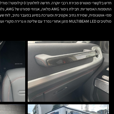
מולטיבים MULTIBEAM LED מזגן אחורי נפרד עם שליטה וו גרירה מקורי ועוד מלא תוספות חדש לחלוטין. אפשרות למימון, החלפה ורכישה עתידית.