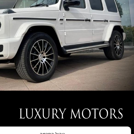
חברת LUXURY MOTORS נוסדה בעקבות הצורך של לקוחותינו אשר