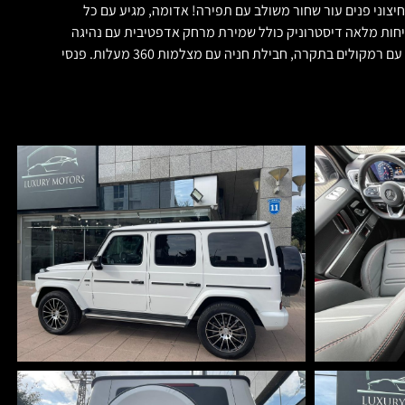
 ללא שימוש קודם! G500 AMG צורה חדשה!! מיוחד במינו! בצבע לבן חיצוני פנים עור שחור משולב עם תפירה! אדומה, מגיע עם כל
גלי 20 אינץ' בשתי צבעים. פנים כיסאות AMG עם זיכרונות וחימום, מערכת בטיחות מלאה דיסטרוניק כולל שמירת מרחק אדפטיבית עם נהיגה
סמי-אוטונומית, שמירת נתיב אקטיבית ומערכת בסיוע במעבר נתיב, לוח שעונים כפול דיגיטלי מתחלף עם אפשרויות תכנות. מערכת שמע של בורמייסטר עם רמקולים בתקרה, חבילת חניה עם מצלמות 360 מעלות. פנסי