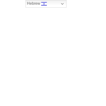
Hebrew
074-7408590
במלאי
רכבים שנמכרו
צור קשר