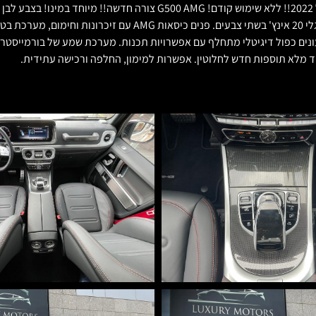
חדש בלקשרי מוטורס מכירת רכבי יוקרה. חדשה לחלוטין! 0 קילומטר! מודל 2022!!
התוספות האפשריות: חבילת גימור AMG מלאה, אגזוזי ספורט של AMG, גל