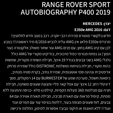
RANGE ROVER SPORT
AUTOBIOGRAPHY P400 2019
יצרן: MERCEDES
דגם: E350e AMG 2016
חדש בלקשרי מוטורס מכירת רכבי יוקרה. רכב במצב חדש לחלוטין!!
מרצדס E350e פלאג אין AMG עליה לכביש 8/2016 מיד ראשונה!!! בצבע
לבן עם קיט AMG בחוץ, עם פנים AMG עור שחור משולב אלקנטרה (עור
הפוך) גג נפתח פנורמי כפול מזכוכית, בודיקיט מקורי של AMG כולל
גלגלי AMG בשני צבעים בגודל 19 אינץ', חבילת השחרה מקורית, שמשות
כהות מקורי, חבילת בטיחות מושלמת DISTRONIC כולל שמירת מרחק
אדפטיבית ונהיגה סמי אוטונומית, שמירת נתיב, בקרת סטיה מנתיב,
כיסאות חשמל, מערכת שמע של BURMESTER עם 14 רמקולים, מסך
דיגיטלי רחב 12 אינץ' עם אפל קאר פליי ותצוגת שעונים משתנה, חבילת
חניה עם מצלמות 360 מעלות הקפיות, קיילס גו מלא -כניסה והתנעה ללא
מפתח, קיפול מראות עם תאורת סביבה, חבילת תאורת אווירה עם 64
צבעים, לוח שעונים מצופה בעור, דלתות בציפוי עור עם תפרים ועוד
ועוד!! ללא תאונות או תיקוני צבע!! אפשרות למימון, החלפה ורכישה