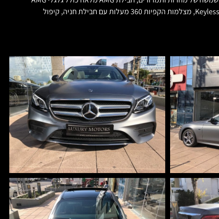
19 אינץ', מערכת בטיחות מלאה DISTRONIC כולל שמירת מרחק אדפטיבית עם נהיגה סמי אוטונומית וסטיה ובקרת נתיב.כניסה והתנעה ללא מפתח Keyless-Go, מצלמות הקפיות 360 מעלות עם חבילת חניה, קיפול