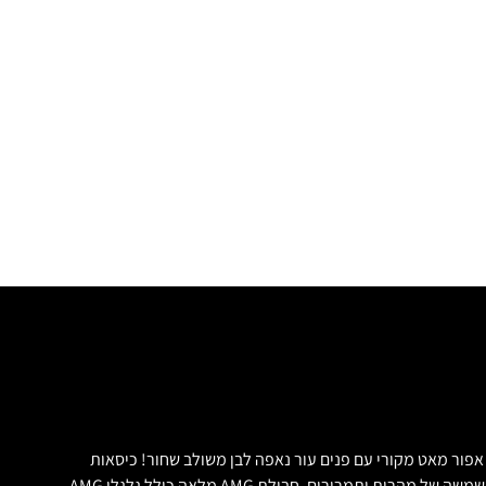
**נמכר*** בלקשרי מוטורס מכירת רכבי יוקרה. רכב חדש לחלוטין!! מרצדס E300e AMG החדש!! 2020 ללא שימוש קודם!! מגיע בצבע MAGNO GREY אפור מאט מקורי עם פנים עור נאפה לבן משולב שחור! כיסאות
חשמליים עם זיכרון וחימום, הגה חשמלי, לוח שעונים כפול TFT 12.3, מערכת שמע של Burmester, וילונות חשמליים, גג פנורמי כפול נפתח, הקרנה על השמשה של מהרות ותמרורים, חבילת AMG מלאה כולל גלגלי AMG