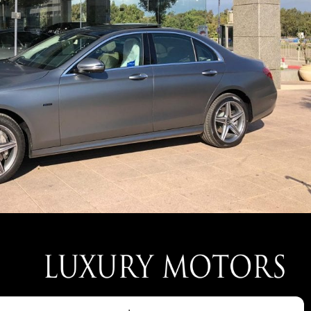
חברת LUXURY MOTORS נוסדה בעקבות הצורך של לקוחותינו אשר