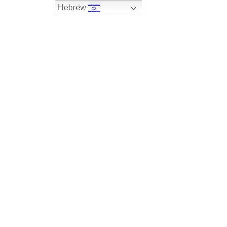
Hebrew
074-7408590
במלאי
רכבים שנמכרו
צור קשר