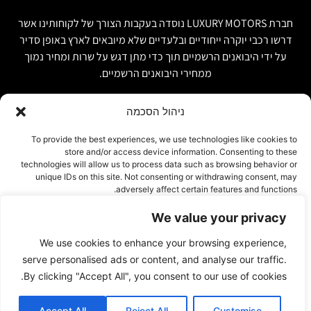
חברת LUXURY MOTORS נוסדה בעקבות הצורך של לקוחותינו אשר
דרשו רכבי יוקרה ייחודיים ובלעדיים שלא מיובאים לארץ באופן סדיר
על ידי היבואנים הרשמיים תוך כדי מתן דגש על שרות ומחיר נמוך
ממחירי היבואנים הרשמיים.
ניהול הסכמה
קישור מהיר
פרטים ליצירת קשר
To provide the best experiences, we use technologies like cookies to
store and/or access device information. Consenting to these
אודות
074-7408590
technologies will allow us to process data such as browsing behavior or
יבוא אישי ויבוא מקביל
unique IDs on this site. Not consenting or withdrawing consent, may
office@luxury-motors.co.il
adversely affect certain features and functions.
טרייד אין ומשומשות
גלגלי הפלדה 11, הרצליה
רכבים למכירה במלאי
We value your privacy
צור קשר
אישור
We use cookies to enhance your browsing experience,
עמוד פרטיות
דחייה
serve personalised ads or content, and analyse our traffic.
By clicking "Accept All", you consent to our use of cookies.
הצג העדפות
Accept All
Reject All
Customise