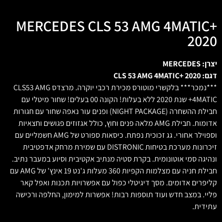
MERCEDES CLS 53 AMG 4MATIC+
2020
יצרן: MERCEDES
דגם: CLS 53 AMG 4MATIC+ 2020
***נמכר*** בלקשרי מוטורס מכירת רכבי יוקרה. מרצדס CLS53 AMG
4MATIC+ שנת 2020 ללא בעלות! הקונה 00 בעלים! שחור מיטלי עם
חבילת ההשחרה (NIGHT PACKAGE) ופנים עור נאפה שחור עם חגורות
אדומות. חבילת AMG מלאה פנים וחוץ, כולל אגזוזים פגושים וחצאיות
וספוילר אחורי. גג זכוכית נפתח. כיסאות ספורט של AMG חשמליים עם
זיכרונות מערכת בטיחות DISTRONIC עם שמירת מרחק אדפטיבית
ונהיגה סמי אוטונומית. בקרת סטיה מנתיב אקטיבית וסיוע במעבר נתיב.
חבילת חניה עם מצלמות הקפיות 360 מעלות ג'נט 19 אינץ' של AMG עם
קליפרים אדומים. מסך דיגיטלי כפול עם אפשרויות תכנות ואפל קאר
פליי. במצב חדש ועוד תוספות רבות! אפשרות למימון, החלפה ורכישה
עתידית.