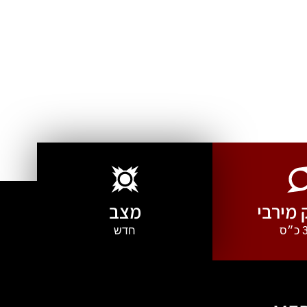
מירבי
מצב
ס
חדש