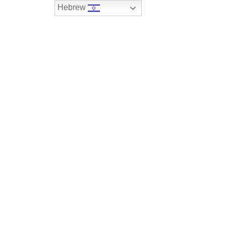
Hebrew
074-7408590
במלאי
רכבים שנמכרו
צור קשר