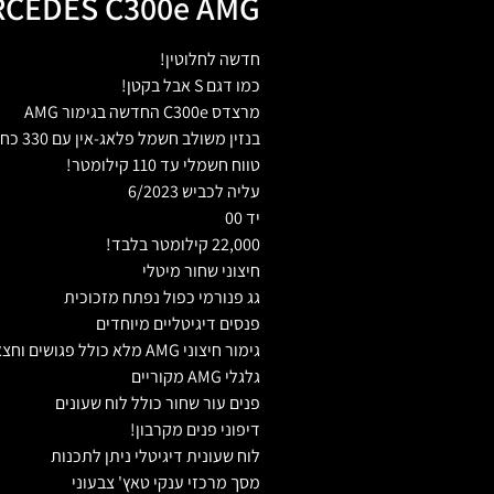
CEDES C300e AMG
חדשה לחלוטין!
כמו דגם S אבל בקטן!
מרצדס C300e החדשה בגימור AMG
בנזין משולב חשמל פלאג-אין עם 330 כח סוס!
טווח חשמלי עד 110 קילומטר!
עליה לכביש 6/2023
יד 00
22,000 קילומטר בלבד!
חיצוני שחור מיטלי
גג פנורמי כפול נפתח מזכוכית
פנסים דיגיטליים מיוחדים
גימור חיצוני AMG מלא כולל פגושים וחצאיות מיוחדות לדגם
גלגלי AMG מקוריים
פנים עור שחור כולל לוח שעונים
דיפוני פנים מקרבון!
לוח שעונית דיגיטלי ניתן לתכנות
מסך מרכזי ענקי טאץ' צבעוני