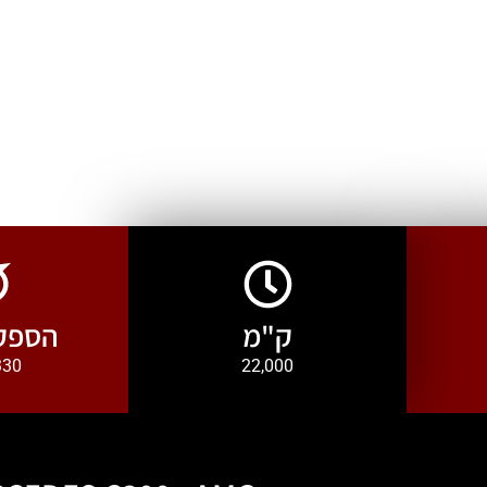
ק"מ
הספק 
22,000
330 כ״