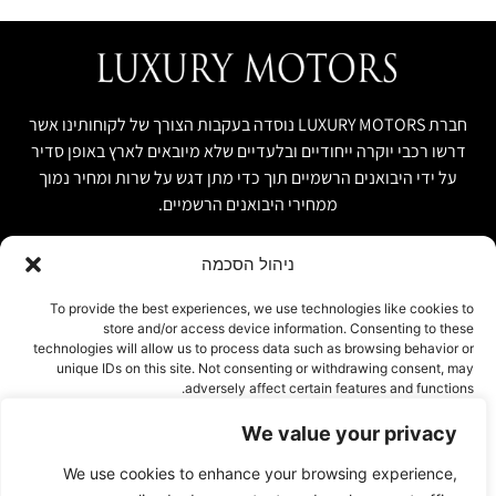
חברת LUXURY MOTORS נוסדה בעקבות הצורך של לקוחותינו אשר
דרשו רכבי יוקרה ייחודיים ובלעדיים שלא מיובאים לארץ באופן סדיר
על ידי היבואנים הרשמיים תוך כדי מתן דגש על שרות ומחיר נמוך
ממחירי היבואנים הרשמיים.
ניהול הסכמה
קישור מהיר
פרטים ליצירת קשר
To provide the best experiences, we use technologies like cookies to
store and/or access device information. Consenting to these
אודות
074-7408590
technologies will allow us to process data such as browsing behavior or
יבוא אישי ויבוא מקביל
unique IDs on this site. Not consenting or withdrawing consent, may
office@luxury-motors.co.il
adversely affect certain features and functions.
טרייד אין ומשומשות
גלגלי הפלדה 11, הרצליה
רכבים למכירה במלאי
We value your privacy
אישור
צור קשר
We use cookies to enhance your browsing experience,
עמוד פרטיות