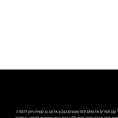
 עם כיתובים בצבע שחור! פנים שחור עם תפרים אדומים ולוח שעונים בצבע אדום. גג קשיח ניתן להסרה
בצבע שחור חלונות כהים מאחור, הרחבות כנפיים בצבע הרכב גלגלי 17 אינץ מיוחד של רוביקון בשתי צבעים עם צמיגי שטח חבילת בטיחות התנעה ללא מפתח מסך מרכזי טאץ' פנסי LED ועוד ועוד אפשרות למימון, החלפה