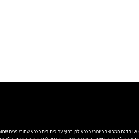
***נמכר*** בלקשרי מוטורס מכירת רכבי יוקרה. ג'יפ רנגלר סהרה חדש 2020! הדגם המפואר ביותר! בצבע לבן בחוץ