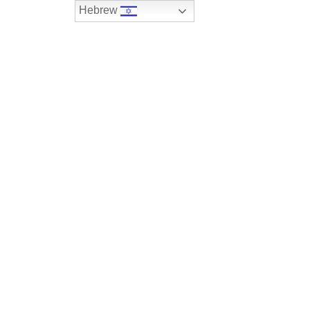
Hebrew
074-7408590
במלאי
רכבים שנמכרו
צור קשר