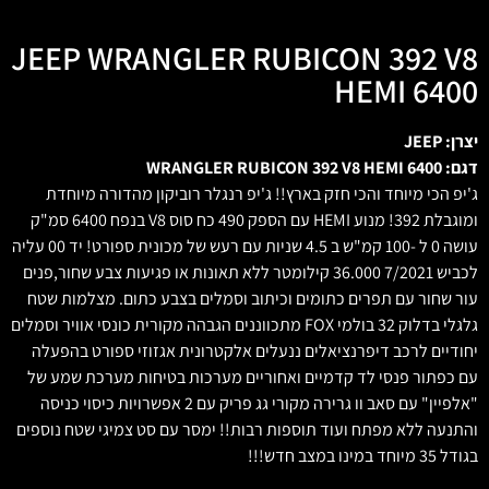
JEEP WRANGLER RUBICON 392 V8
HEMI 6400
יצרן: JEEP
דגם: WRANGLER RUBICON 392 V8 HEMI 6400
ג'יפ הכי מיוחד והכי חזק בארץ!! ג'יפ רנגלר רוביקון מהדורה מיוחדת
ומוגבלת 392! מנוע HEMI עם הספק 490 כח סוס V8 בנפח 6400 סמ"ק
עושה 0 ל -100 קמ"ש ב 4.5 שניות עם רעש של מכונית ספורט! יד 00 עליה
לכביש 7/2021 36.000 קילומטר ללא תאונות או פגיעות צבע שחור,פנים
עור שחור עם תפרים כתומים וכיתוב וסמלים בצבע כתום. מצלמות שטח
גלגלי בדלוק 32 בולמי FOX מתכווננים הגבהה מקורית כונסי אוויר וסמלים
יחודיים לרכב דיפרנציאלים ננעלים אלקטרונית אגזוזי ספורט בהפעלה
עם כפתור פנסי לד קדמיים ואחוריים מערכות בטיחות מערכת שמע של
"אלפיין" עם סאב וו גרירה מקורי גג פריק עם 2 אפשרויות כיסוי כניסה
והתנעה ללא מפתח ועוד תוספות רבות!! ימסר עם סט צמיגי שטח נוספים
בגודל 35 מיוחד במינו במצב חדש!!!