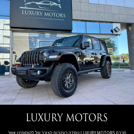
חברת LUXURY MOTORS נוסדה בעקבות הצורך של לקוחותינו אשר