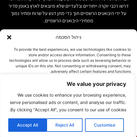
דרשו רכבי יוקרה ייחודיים ובלעדיים שלא מיובאים לארץ באופן סדיר
על ידי היבואנים הרשמיים תוך כדי מתן דגש על שרות ומחיר נמוך
ממחירי היבואנים הרשמיים.
ניהול הסכמה
קישור מהיר
פרטים ליצירת קשר
To provide the best experiences, we use technologies like cookies to
store and/or access device information. Consenting to these
אודות
074-7408590
technologies will allow us to process data such as browsing behavior or
יבוא אישי ויבוא מקביל
unique IDs on this site. Not consenting or withdrawing consent, may
office@luxury-motors.co.il
adversely affect certain features and functions.
טרייד אין ומשומשות
גלגלי הפלדה 11, הרצליה
רכבים למכירה במלאי
We value your privacy
אישור
צור קשר
We use cookies to enhance your browsing experience,
עמוד פרטיות
דחייה
serve personalised ads or content, and analyse our traffic.
By clicking "Accept All", you consent to our use of cookies.
הצג העדפות
Accept All
Reject All
Customise
© 2023 By INTERWEB DIGITAL
Cookie Policy