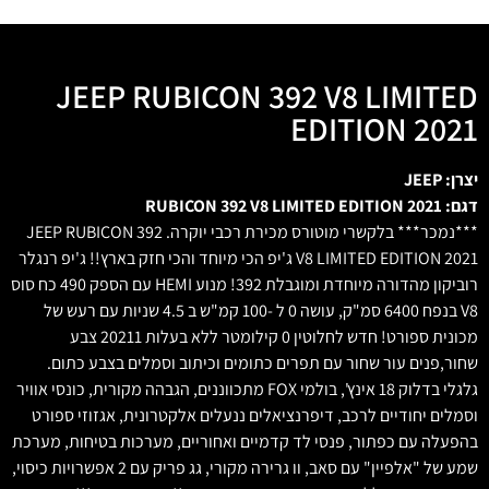
JEEP RUBICON 392 V8 LIMITED
EDITION 2021
יצרן: JEEP
דגם: RUBICON 392 V8 LIMITED EDITION 2021
***נמכר*** בלקשרי מוטורס מכירת רכבי יוקרה. JEEP RUBICON 392
V8 LIMITED EDITION 2021 ג'יפ הכי מיוחד והכי חזק בארץ!! ג'יפ רנגלר
רוביקון מהדורה מיוחדת ומוגבלת 392! מנוע HEMI עם הספק 490 כח סוס
V8 בנפח 6400 סמ"ק, עושה 0 ל -100 קמ"ש ב 4.5 שניות עם רעש של
מכונית ספורט! חדש לחלוטין 0 קילומטר ללא בעלות 20211 צבע
שחור,פנים עור שחור עם תפרים כתומים וכיתוב וסמלים בצבע כתום.
גלגלי בדלוק 18 אינץ', בולמי FOX מתכווננים, הגבהה מקורית, כונסי אוויר
וסמלים יחודיים לרכב, דיפרנציאלים ננעלים אלקטרונית, אגזוזי ספורט
בהפעלה עם כפתור, פנסי לד קדמיים ואחוריים, מערכות בטיחות, מערכת
שמע של "אלפיין" עם סאב, וו גרירה מקורי, גג פריק עם 2 אפשרויות כיסוי,