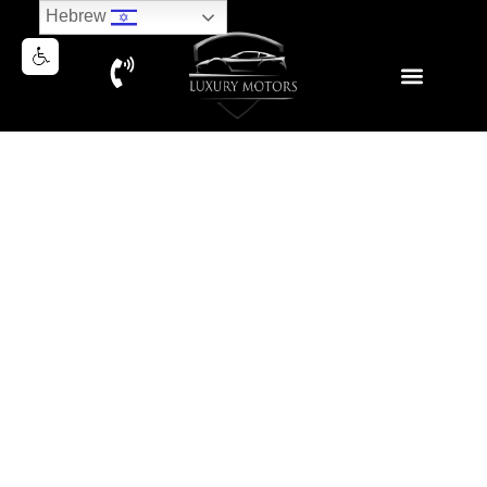
Hebrew
JEEP RUBICON 392 V8
LIMITED EDITION 2021
נמכר