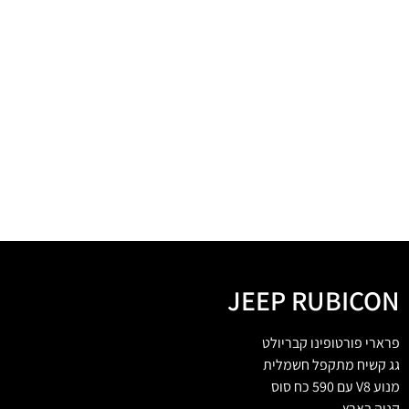
JEEP RUBICON
פרארי פורטופינו קבריולט
גג קשיח מתקפל חשמלית
מנוע V8 עם 590 כח סוס
קניה בארץ