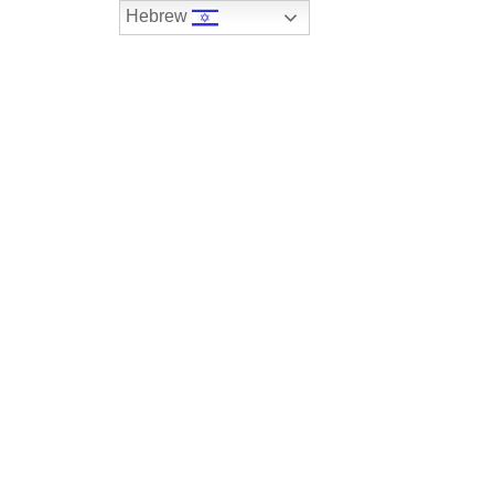
Hebrew
074-7408590
במלאי
רכבים שנמכרו
צור קשר