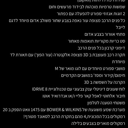
שמשות טרמיות מוכהות לבידוד מרעשים וחום
2 זוגות אגזוזי ספורט להפעלה עם כפתור
כל פנים הרכב מצופה עור נאפה בצבע שחור משולב אדום מיוחד לדגם
לייבל
פתחי אוורור בצבע אדום
סט כריות מקוריות תואמות מאחור
דיפוני קרבון בכל פנים הרכב
תקרה רכב מעוצבת ב 3D מצופה אלקנטרה (עור הפוך) עם תאורת לד
מיוחדת
מושבי ספורט מיוחדים עם לוגו מואר של M
חימום/קירור ומסז' במושבים הקדמיים
הקרנה על השמשה ב 3D
לוח שעונים דיגיטלי ענק צבעוני עם טכנולוגיית IDRIVE 8
חיבור אלחוטי לאפל קאר פליי ו/או אנדרואיד אוטו
משטחי הטענה לטלפון
מערכת שמע משוגעת של BOWER & WILKINS עם 1475 וואט הספק ב 20
רמקולים בכל המכונית,4 מהם בתקרת הרכב לסאונד מטורף!
רמקולים מוארים בצבעים בלילה