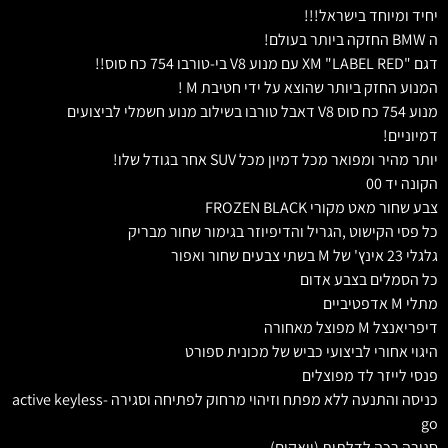
יחיד ומיוחד בישראל!!!
ה BMW החזקה ביותר בעולם!
דגם "XM "LABEL RED עם מנוע V8 בי-טורבו 754 כח סוס!!
המנוע החזק ביותר שהוצא על ידי חטיבת M !
מנוע 754 כח סוס V8 דאבל טורבו בשילוב מנוע חשמלי לביצועים
דמיוניים!
יותר מהיר ומפואר מכל דמיון מכל SUV אחר בגודל שלו!
הקונה יד 00
צבע שחור מאט מקורי FROZEN BLACK
כל פסי הקישוט ,הגריל והדיפיוזר בגימור שחור מבריק
גלגלי 23 אינץ' של M בשתי צבעים שחור ואפור
כל הסמלים בצבע אדום
מתלי M אדפטיביים
דיפריאנצל M מפוצל מאחורה
היגוי אחורי לביצועי כביש של מכונית ספורט
פנסי לייזר לד מפוצלים
כניסה והתנעה ללא מפתח וזיהוי מרחוק לפתיחה וסגירה active keyless-
go
סגירה רכה לדלתות (וואקום)