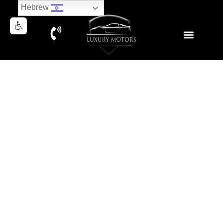
Hebrew
BMW X7 PURE EXCELLENCE
M-PACK 2022
נמכר