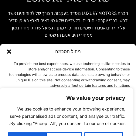
חברת LUXURY MOTORS נוסדה בעקבות הצורך של לקוחותינו אשר
דרשו רכבי יוקרה ייחודיים ובלעדיים שלא מיובאים לארץ באופן סדיר
על ידי היבואנים הרשמיים תוך כדי מתן דגש על שרות ומחיר נמוך
ממחירי היבואנים הרשמיים.
ניהול הסכמה
קישור מהיר
פרטים ליצירת קשר
To provide the best experiences, we use technologies like cookies to
store and/or access device information. Consenting to these
אודות
074-7408590
technologies will allow us to process data such as browsing behavior or
יבוא אישי ויבוא מקביל
unique IDs on this site. Not consenting or withdrawing consent, may
office@luxury-motors.co.il
adversely affect certain features and functions.
טרייד אין ומשומשות
גלגלי הפלדה 11, הרצליה
רכבים למכירה במלאי
We value your privacy
אישור
צור קשר
We use cookies to enhance your browsing experience,
עמוד פרטיות
דחייה
serve personalised ads or content, and analyse our traffic.
By clicking "Accept All", you consent to our use of cookies.
הצג העדפות