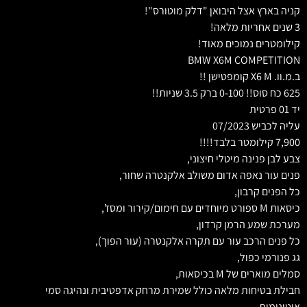
קניה בארץ אצל היבואן "דלק מוטורס"!
3 שנים אחריות מלאה!
קילומטרים נמוכים מאוד!
BMW X6M COMPETITION
ב.מ.וו. X6 M קומפטישן !!
625 כח סוס!! 0-100 ברק 3.5 שניות!!
יד 01 פרטית
עליה לכביש 07/2023
7,900 קילומטר בלבד!!!!
צבע לבן פנינה מיטלי חיצוני,
פנים עור נאפה אדום משולב אלקנטרה שחור,
כל הפנים קרבון,
כיסאות M ספורט מיוחדים עם חימום/קירור ומסז’,
מערכת שמע הרמן קרדון,
כל פנים הרכב עור עם תקרה אלקנטרה (עור הפוך),
גג פנורמי כפול,
סמלים מוארים של M בכיסאות,
חבילת בטיחות מלאה כולל שמירת מרחק אדפטיבית ונהיגה סמי
אוטונומית,