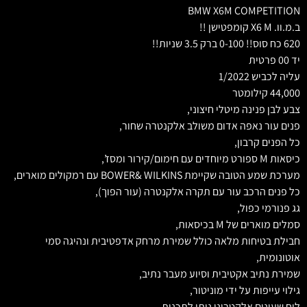
BMW X6M COMPETITION
ב.מ.וו. X6 M קומפטישן !!
620 כח סוס!! 0-100 ברק 3.5 שניות!!
יד 00 פרטית
עליה לכביש 1/2022
44,000 קילומטר
צבע לבן פנינה מיטלי חיצוני,
פנים עור נאפה אדום משולב אלקנטרה שחור,
כל הפנים קרבון,
כיסאות M ספורט מיוחדים עם חימום/קירור ומסז’,
מערכת שמע הטובה שקיימת BOWER& WILKINS עם רמקולים מוארים,
כל פנים הרכב עור עם תקרה אלקנטרה (עור הפוך),
גג פנורמי כפול,
סמלים מוארים של M בכיסאות,
חבילת בטיחות מלאה כולל שמירת מרחק אדפטיבית ונהיגה סמי
אוטונומית,
שמירת נתיב אקטיבית וסיוע מעבר נתיב,
גילוי עייפות על ידי מוניטור,
לוח שעונים אלקטרוני ניתן לתכנות,