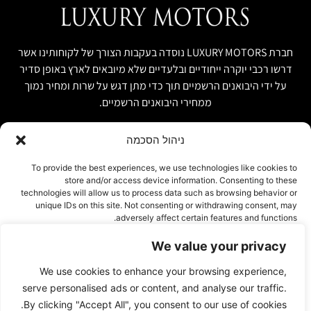
חברת LUXURY MOTORS נוסדה בעקבות הצורך של לקוחותינו אשר
דרשו רכבי יוקרה ייחודיים ובלעדיים שלא מיובאים לארץ באופן סדיר
על ידי היבואנים הרשמיים תוך כדי מתן דגש על שרות ומחיר נמוך
ממחירי היבואנים הרשמיים.
ניהול הסכמה
קישור מהיר
פרטים ליצירת קשר
To provide the best experiences, we use technologies like cookies to
store and/or access device information. Consenting to these
אודות
074-7408590
technologies will allow us to process data such as browsing behavior or
יבוא אישי ויבוא מקביל
unique IDs on this site. Not consenting or withdrawing consent, may
office@luxury-motors.co.il
adversely affect certain features and functions.
טרייד אין ומשומשות
גלגלי הפלדה 11, הרצליה
רכבים למכירה במלאי
We value your privacy
אישור
צור קשר
We use cookies to enhance your browsing experience,
עמוד פרטיות
דחייה
serve personalised ads or content, and analyse our traffic.
By clicking "Accept All", you consent to our use of cookies.