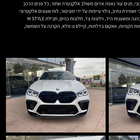
ו. X6 M קומפטישן החדש!! 620 כח סוס!! 0-100 ברק 3.5 שניות!! בצבע לבן מיטלי חיצוני, פנים עור נאפה אדום משולב אלקנטרה שחור, כל פנים הרכב
מלים מוארים, חבילת בטיחות מלאה כולל אדפטיבי ושמירת נתיב, גילוי עייפות על ידי מוניטור, לוח שעונים אלקטרוני
ניתן לתכנות, מסך מגע גדול, מערכת שמע של BOWER & WILKINS, גג פנורמי נפתח, אגזוזי ספורט בהפעלה עם הכפתור, מזגן אלקטרוני אחורי, חימום בהגה ומשענות היד, וילונות צד, חלונות כהים, חבילת M STYLE
 צבעים של M, ספוילר אחורי של M, מתלי אוויר, מתלים אדפטיביים, מצלמות הקפיות, וואקום בדלתות, קיילס גו מלא, הקרנה על השמשה,