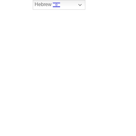
Hebrew
074-7408590
במלאי
רכבים שנמכרו
צור קשר