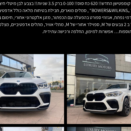
***נמכר*** בלקשרי מוטורס מכירת רכבי יוקרה. 2022 חדש!! ב.מ.ו
בקרבון, כיסאות M ספורט מיוחדים עם חימום/קירור ומסז', מערכת שמע של „BOWERS&WILKINS“ , ס
חיצונית, חגורות בטיחות של M, הגה וספי דלת מוארים של M, גלגלי 22 אינץ' ב 2
 תוספות… אפשרות למימון, החלפה ורכישה עתידית.