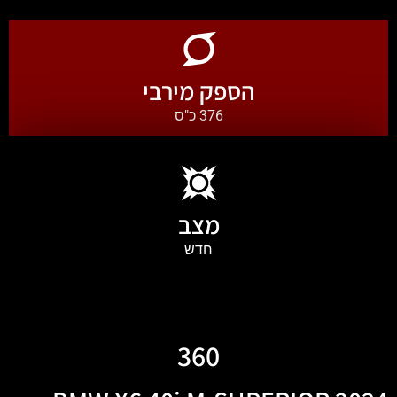
הספק מירבי
376 כ"ס
מצב
חדש
360