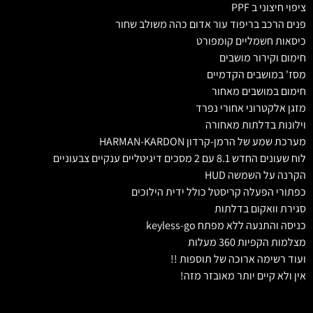
ציפוי חיצוני ב PPF
פנים הרכב בריפוד עור אדום כהה משולב שחור
כיסאות חשמליים קומפורט
חימום וקירור מושבים
מסז' במושבים הקדמיים
חימום במושבים מאחור
מזגן אלקטרוני אחורי נפרד
וילונות בדלתות מאחורה
מערכת שמע של הרמן-קרדון HARMAN-KARDON
לוח שעונים החדש 8.1 עם 2 מסכים דיגיטליים ענקיים צבעוניים
הקרנה על השמשה HUD
כפתורי הפעלה קריסטל כולל ידית הילוכים
סגירת וואקום בדלתות
כניסה והתנעה ללא מפתח keyless-go
מצלמות הקפיות 360 מעלות
ועוד רשימה ארוכה של תוספות !!
אין ולא קיים יותר מאובזר מזה!