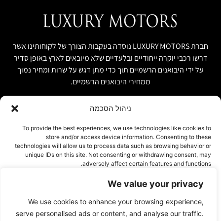
חברת LUXURY MOTORS נוסדה בעקבות הצורך של לקוחותינו אשר
דרשו רכבי יוקרה ייחודיים ובלעדיים שלא מיובאים לארץ באופן סדיר
על ידי היבואנים הרשמיים תוך כדי מתן דגש על שרות ומחיר נמוך
ממחירי היבואנים הרשמיים.
ניהול הסכמה
קישור מהיר
פרטים ליצירת קשר
To provide the best experiences, we use technologies like cookies to
store and/or access device information. Consenting to these
אודות
074-7408590
technologies will allow us to process data such as browsing behavior or
יבוא אישי ויבוא מקביל
unique IDs on this site. Not consenting or withdrawing consent, may
office@luxury-motors.co.il
adversely affect certain features and functions.
טרייד אין ומשומשות
גלגלי הפלדה 11, הרצליה
רכבים למכירה במלאי
We value your privacy
אישור
צור קשר
We use cookies to enhance your browsing experience,
עמוד פרטיות
דחייה
serve personalised ads or content, and analyse our traffic.