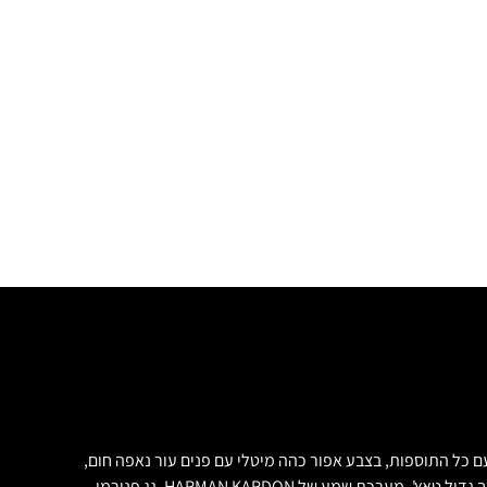
ב יוקרה BMW X5 40e פלאג-אין אקסקלוסיב!!! אוטו חדש 2019 ללא שימוש קודם! מגיע עם כל התוספות, בצבע אפור כהה מיטלי עם פנים עור נאפה חום,
כיסאות קומפורט עם חימום, כל מערכות הבטיחות כולל שמירת מרחק אדפטיבית ובקרה וסטיה מנתיב, חבילת חניה עם מצלמות הקפיות 360 מעלות, מסך גדול טאץ', מערכת שמע של HARMAN KARDON, גג פנורמי