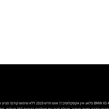
רכב חדש עם אפס קילומטר‼ שנץ עליה לכביש 2019 למכירה רכ