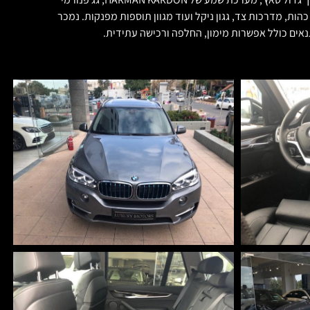
אט, הרחבות כנפיים בצבע האוטו, שמשות כהות, מדרכות צד, גגון ניקל ועוד מגוון תוספות מפנקות. נמכר