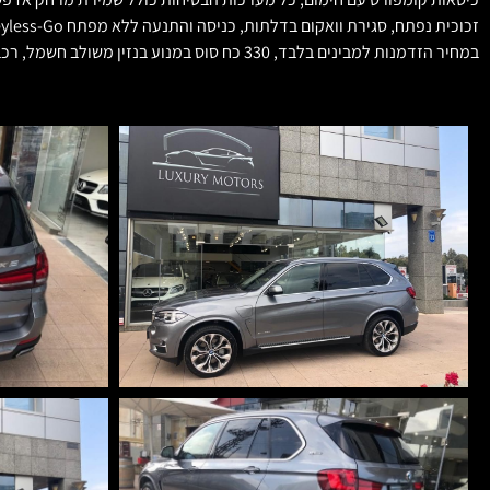
במחיר הזדמנות למבינים בלבד, 330 כח סוס במנוע בנזין משולב חשמל, רכב סופר-חסכוני, נוסעת עד 40 קמ"ש על חשמל בלבד, למעוניינים ינתנו כל התנאים כולל אפשרות מימון, החלפה ורכישה עתידית.