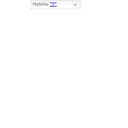
Hebrew
074-7408590
במלאי
רכבים שנמכרו
צור קשר