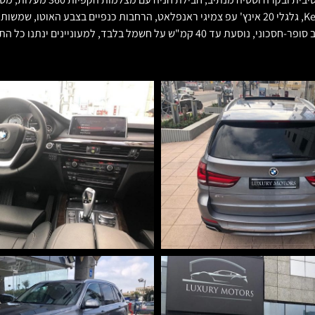
זכוכית נפתח, סגירת וואקום בדלתות, כניסה והתנעה ללא מפתח Keyless-Go, גלגלי 20 אינץ' עפ צמיגי ראנפל