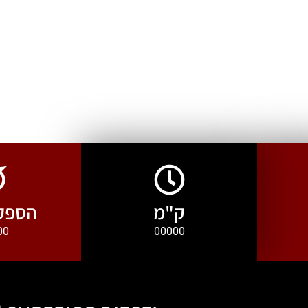
ק"מ
הספק 
00
00000