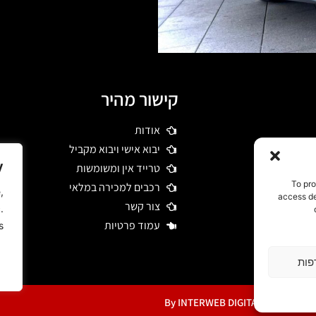
קישור מהיר
אודות
 דרשו רכבי יוקרה
יבוא אישי ויבוא מקביל
מיים תוך כדי
y
טרייד אין ומשומשות
To pro
רכבים למכירה במלאי
,
access de
צור קשר
.
עמוד פרטיות
.
פות
© 2023 By INTERWEB DIGITAL