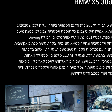
BMW X5 30d
ב.מ.וו. X5 סופריור 30D הדגם החדש!מנוע טורבו דיזל 265 כ״ס הדגם המפואר ביותר! עליה לכביש 1/2020
ומטר ללא תאונות או אפילו תיקוני צבע! כל תוספת אפשרית!צבע לבן פנינה מיטלי
עם פנים עור נאפה חום. גג זכוכית פנורמי כפול, גלגלי 21 אינץ'. מתלי אוויר מלאים. חבילת Driving
As כולל שמירת מרחק אדפטיבית ונהיגה סמי-אוטונומית, בקרת סטיה מנתיב אקטיבית
עם תיקון הגה, סיוע במעבר נתיב, חבילת חניה עם מצלמות הקפיות 360 מעלות, סגירת וואקום בדלתות,
כניסה והתנעה ללא מפתח ופתיחת תא מטען בתנועת רגל, פנסי לייזר LED מלפנים , פנסי לד מאחור,
מערכת שמע של "הרמן קרדון", מסך מגע מרכזי רחב 12 אינץ' עם חיבור אלחוטי לאפל קאר פליי, כיסאות
 ולנוסע, כיסאות חשמל מאחור.מזגן אחורי אלקטרוני נפרד, ידית
עוד ועוד!במצב חדש לחלוטין!!