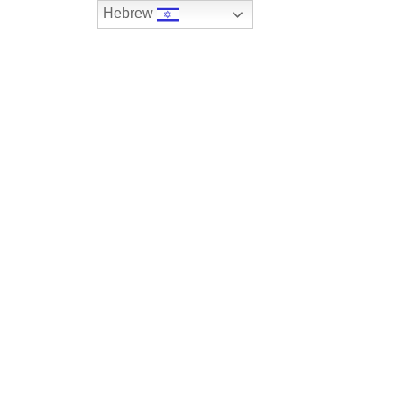
Hebrew
074-7408590
במלאי
רכבים שנמכרו
צור קשר