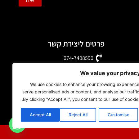
שלח
פרטים ליצירת קשר
074-7408590
office@luxury-motors.co.il
We value your privac
גלגלי הפלדה 11, הרצליה
We use cookies to enhance your browsing experience
serve personalised ads or content, and analyse our traffic
By clicking "Accept All", you consent to our use of cookies
Accept All
Reject All
Customise