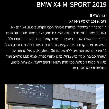
BMW X4 M-SPORT 2019
יצרן: BMW
דגם: X4 M-SPORT 2019
***נמכר*** בלקשרי מוטורס מכירת רכבי יוקרה. ב.מ.וו. X4 דגם M-
SPORT שנת 2019 חדש! מנוע 252 כח סוס, בצבע שחור מיטלי עם פנים
עור אפור משולב שחור. כיסאות ספורט קומפורט, חבילת בטיחות כולל
סטיה מנתיב ובקרת נתיב בעקיפה, גג פנורמי נפתח כפול מזכוכית, גלגלי
19 אינץ', כניסה והתנעה ללא מפתח Keyless-Go, קיפול מראות עם
תאורת סביבה, מסך מגע גדול, מזגן אחורי נפרד, פנסי LED מלאים ועוד
מגוון תוספות מפנקות כמו שרק MBW יודעים לייצר. אפשרות מימון,
החלפה ורכישה עתידית.