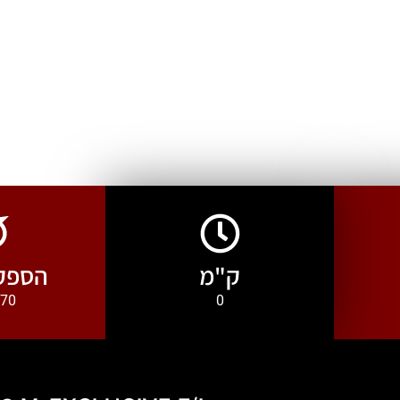
ק"מ
הספק 
0
470 ק