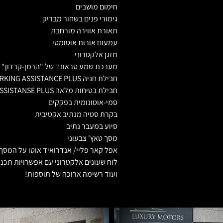
חימום מושבים
גימורי פנים בשחור מבריק
תאורת אווירה מורחבת
עמעום אורות אוטומטי
מזגן אלקטרוני
מערכת שמע סראונד של "הרמן-קרדון" HARMAN KARDON
חבילת חניה PARKING ASSISTANCE PLUS כולל מצלמות הקפיות 360 מעלות
סמי-אוטונומית בפקקים
בקרת סטיה מנתיב אקטיבית
סיוע במעבר נתיב
מסך טאץ' צבעוני
אפל קאר פליי/ אנדרואיד אוטו על המסך
לוח שעונים אלקטרוני עם אפשרויות תכנו
ועוד רשימה ארוכה של תוספות!