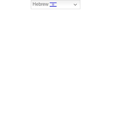
Hebrew
074-7408590
במלאי
רכבים שנמכרו
צור קשר