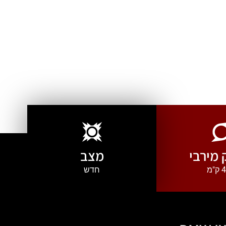
מירבי
מצב
"מ
חדש