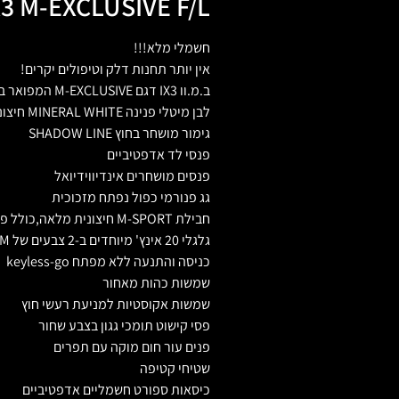
3 M-EXCLUSIVE F/L
חשמלי מלא!!!
אין יותר תחנות דלק וטיפולים יקרים!
ב.מ.וו IX3 דגם M-EXCLUSIVE המפואר ביותר שקיים!
לבן מיטלי פנינה MINERAL WHITE חיצוני
גימור מושחר בחוץ SHADOW LINE
פנסי לד אדפטיביים
פנסים מושחרים אינדיווידיואל
גג פנורמי כפול נפתח מזכוכית
חבילת M-SPORT חיצונית מלאה,כולל פגוש קדמי ואחורי יעודי של M וחצאיות צד-הכל צבוע בצבע המכונית.
גלגלי 20 אינץ' מיוחדים ב-2 צבעים של M
כניסה והתנעה ללא מפתח keyless-go
שמשות כהות מאחור
שמשות אקוסטיות למניעת רעשי חוץ
פסי קישוט תומכי גגון בצבע שחור
פנים עור חום מוקה עם תפרים
שטיחי קטיפה
כיסאות ספורט חשמליים אדפטיביים