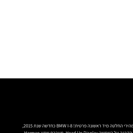
***נמכר*** בלקשרי מוטורס. חולמים על רכב יוקרה חלומי? החלום הזה עומד להתגשם! לקשרי מוטורס, מכירת רכבי יוקרה מגשימים לכם את החלום, למהירי החלטה מיד ראשונה פרטית! BMW I-8 כחדשה שנת 2015,
דגם Pure Impulse המפואר, לבן פנינה עם גג קרבון שחור, פנים עור נאפה מורחב בצבע שחור כולל ציפוי בעור נאפה של כל פנים הרכב, מצלמה היקפית, הקרנה על השמשה Head Up Display, מערכת שמע Harman