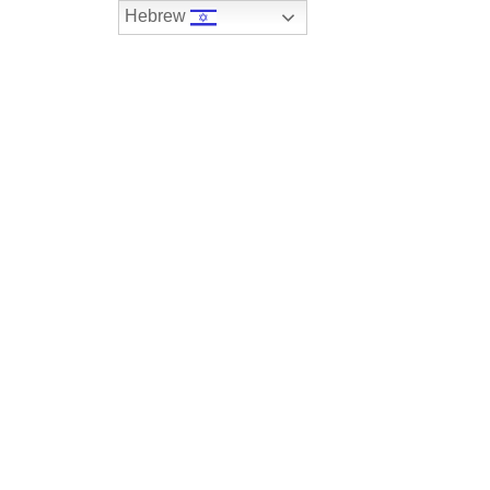
Hebrew
074-7408590
במלאי
רכבים שנמכרו
צור קשר