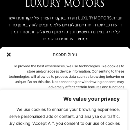
חברת LUXURY MOTORS נוסדה בעקבות הצורך של לקוחותינו אשר
דרשו רכבי יוקרה ייחודיים ובלעדיים שלא מיובאים לארץ באופן סדיר
על ידי היבואנים הרשמיים תוך כדי מתן דגש על שרות ומחיר נמוך
ממחירי היבואנים הרשמיים.
ניהול הסכמה
קישור מהיר
פרטים ליצירת קשר
To provide the best experiences, we use technologies like cookies to
store and/or access device information. Consenting to these
אודות
074-7408590
technologies will allow us to process data such as browsing behavior or
יבוא אישי ויבוא מקביל
unique IDs on this site. Not consenting or withdrawing consent, may
office@luxury-motors.co.il
adversely affect certain features and functions.
טרייד אין ומשומשות
גלגלי הפלדה 11, הרצליה
רכבים למכירה במלאי
We value your privacy
אישור
צור קשר
We use cookies to enhance your browsing experience,
עמוד פרטיות
דחייה
serve personalised ads or content, and analyse our traffic.
By clicking "Accept All", you consent to our use of cookies.
הצג העדפות