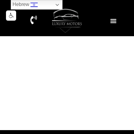
Hebrew
BMW 545e M PACKAGE 2021
נמכר