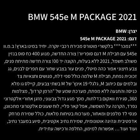
BMW 545e M PACKAGE 2021
יצרן: BMW
דגם: 545e M PACKAGE 2021
***נמכר*** בלקשרי מוטורס מכירת רכבי יוקרה. יחיד במינו בארץ! ב.מ.וו
545e עם חבילת M דגם סופריור! צורה החדשה, מנוע 400 כח סוס בנזין
משולב חשמל, 2021 ללא בעלות, הקונה יד 00! צורה חדשה מתיחת פנים,
צבע חיצוני אפור כהה מיטלי, פנים עור בצבע שחור עם תפרים לבנים, גג
זכוכית נפתח, חבילת M שלמה כולל ספי דלת, פגושים וחצאיות צד
ובלמים עם כיתוב M, גלגלי 19 אינץ' של M בשתי צבעים, קיילס גו מלא
כניסה והתנעה ללא מפתח, מערכת שמע של "הרמן קרדון", מצלמות
360, סגירת וואקום בדלתות, מסך מגע גדול צבעוני, מזגן אחורי אלקטרוני
נפרד, הקרנה על השמשה, אפל קאר פליי, לוח שעונים אלקטרוני מתכוונן,
פנסי לד מלפנים ומאחור, מערכות בטיחות מלאות, כולל שמירת מרחק
אדפטיבית ונהיגה אוטונומית, שמירת נתיב אקטיבית, סיוע במעבר נתיב,
ועוד ועוד… אפשרות למימון, החלפה ורכישה עתידית.