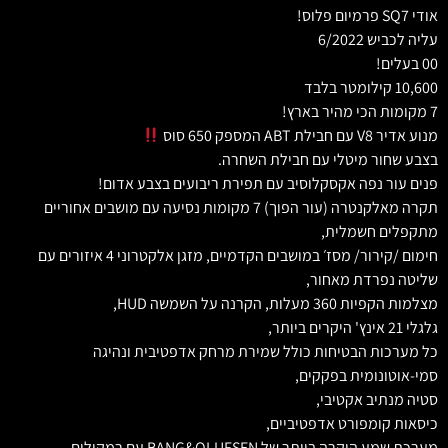
אודי SQ7 פרמיום פלוס!
עליה לכביש 6/2022
00 בעלים!
10,600 קילומטר בלבד
7 מקומות הכי מהיר בארץ!
מנוע אדיר V8 עם חבילת ABT המספק 650 סוס
בצבע שחור מיטלי עם חבילת השחרה.
פנים עור נפה אקסקלוסיב עם תפירת ריבועים בצבע אדום!
תקרה מאלקנטרה (עור הפוך) 7 מקומות נסיעה עם מושבים אחוריים
מתקפלים חשמלית,
חימום /קירור/ מסז׳ במושבים הקדמיים, מזגן אלקטרוני 4 איזורים עם
שליטה נפרדת מאחור,
מצלמות הקפיות 360 מעלות, הקרנה על השמשה HUD,
גלגלי 21 אינץ' היקרים ביותר,
כל מערכות הבטיחות כולל שמירת מרחק אדפטיבית ונהיגה
סמי-אוטונומית בפקקים,
סטיה מנתיב אקטיבי,
כיסאות קומפורט אדפטיביים,
מערכת שמע היקרה ביותר של BANG&OLUFSEN עם רמקולים