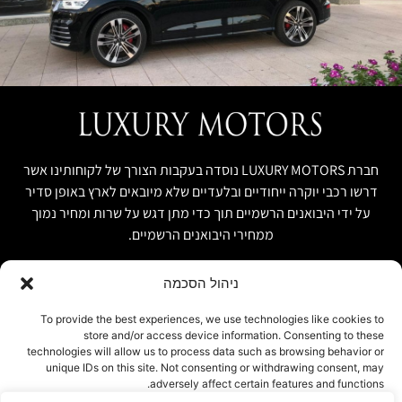
חברת LUXURY MOTORS נוסדה בעקבות הצורך של לקוחותינו אשר
דרשו רכבי יוקרה ייחודיים ובלעדיים שלא מיובאים לארץ באופן סדיר
על ידי היבואנים הרשמיים תוך כדי מתן דגש על שרות ומחיר נמוך
ממחירי היבואנים הרשמיים.
ניהול הסכמה
קישור מהיר
פרטים ליצירת קשר
To provide the best experiences, we use technologies like cookies to
store and/or access device information. Consenting to these
אודות
074-7408590
technologies will allow us to process data such as browsing behavior or
יבוא אישי ויבוא מקביל
unique IDs on this site. Not consenting or withdrawing consent, may
office@luxury-motors.co.il
adversely affect certain features and functions.
טרייד אין ומשומשות