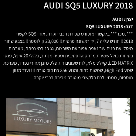
AUDI SQ5 LUXURY 2018
יצרן: AUDI
דגם: SQ5 LUXURY 2018
***נמכר*** בלקשרי מוטורס מכירת רכבי יוקרה. אודי SQ5 לקשרי
2018!! חודש עליה 7, יד ראשונה פרטית!! 23,000 קילומטר!! בצבע שחור
מיטלי עם פנים עור נאפה אפור עם משבצות, גג פנורמי נפתח, מערכות
בטיחות כולל שמירת מרחק אדפטיבית וסטיה מנתיב, גלגלי 20 אינץ', פנסי
LED MATRIX, קיילס מלא, לוח שעונים דיגיטלי, מזגן אחורי נפרד, מערכת
שמע High End, שמשות כהות ומנוע 356 כח סוס טורבו!!! ועוד מגוון
תוספות, ממתין לכם בלקשרי מוטורס מכירת רכבי יוקרה.