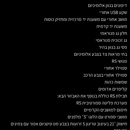
דיפונים בגוון אלומיניום
שקע USB אחורי
מושב אחורי עם משענת יד מרכזית ומחזיק כוסות
משענת יד קדמית
חלון גג פנוראמי
גג זכוכית פנוראמי
פסי גג בגוון בהיר
בתי מראות צד בצבע אלומיניום
פגושי RS
ספוילר אחורי
ספוילר אחורי בצבע הרכב
שמשות כהות
קליפרים אדומים
חבילת RS כוללת בנוסף את האבזור הבא:
מערכת פליטה ספורטיבית RS
חימום למושבים הקדמיים
מושבי ספורט עם הלוגו ״S״ מלפנים
חישוק ״21 בעיצוב טריגון 5 זרועות בצבע מט טיטניום אפור עם צמיגים