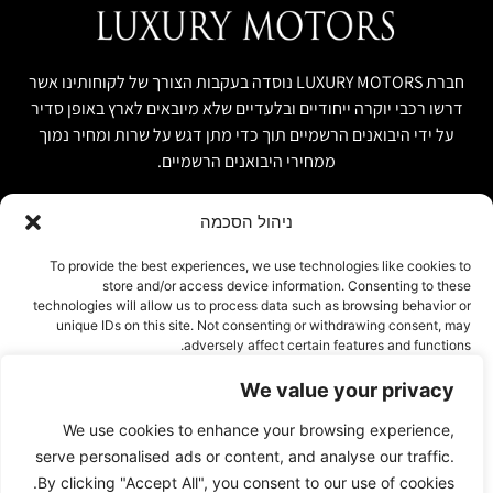
חברת LUXURY MOTORS נוסדה בעקבות הצורך של לקוחותינו אשר
דרשו רכבי יוקרה ייחודיים ובלעדיים שלא מיובאים לארץ באופן סדיר
על ידי היבואנים הרשמיים תוך כדי מתן דגש על שרות ומחיר נמוך
ממחירי היבואנים הרשמיים.
ניהול הסכמה
קישור מהיר
פרטים ליצירת קשר
To provide the best experiences, we use technologies like cookies to
store and/or access device information. Consenting to these
אודות
074-7408590
technologies will allow us to process data such as browsing behavior or
יבוא אישי ויבוא מקביל
unique IDs on this site. Not consenting or withdrawing consent, may
office@luxury-motors.co.il
adversely affect certain features and functions.
טרייד אין ומשומשות
גלגלי הפלדה 11, הרצליה
רכבים למכירה במלאי
We value your privacy
צור קשר
אישור
We use cookies to enhance your browsing experience,
עמוד פרטיות
דחייה
serve personalised ads or content, and analyse our traffic.
By clicking "Accept All", you consent to our use of cookies.