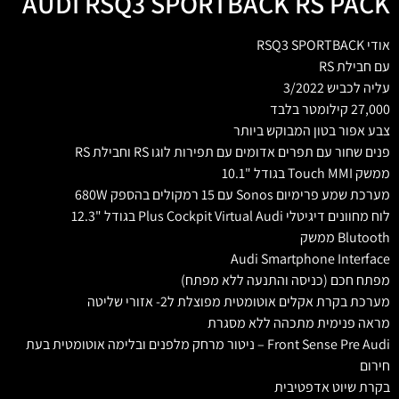
AUDI RSQ3 SPORTBACK RS PACK
אודי RSQ3 SPORTBACK
עם חבילת RS
עליה לכביש 3/2022
27,000 קילומטר בלבד
צבע אפור בטון המבוקש ביותר
פנים שחור עם תפרים אדומים עם תפירות לוגו RS וחבילת RS
ממשק Touch MMI בגודל "10.1
מערכת שמע פרימיום Sonos עם 15 רמקולים בהספק 680W
לוח מחוונים דיגיטלי Plus Cockpit Virtual Audi בגודל "12.3
Blutooth ממשק
Audi Smartphone Interface
מפתח חכם (כניסה והתנעה ללא מפתח)
מערכת בקרת אקלים אוטומטית מפוצלת ל2- אזורי שליטה
מראה פנימית מתכהה ללא מסגרת
Front Sense Pre Audi – ניטור מרחק מלפנים ובלימה אוטומטית בעת
חירום
בקרת שיוט אדפטיבית