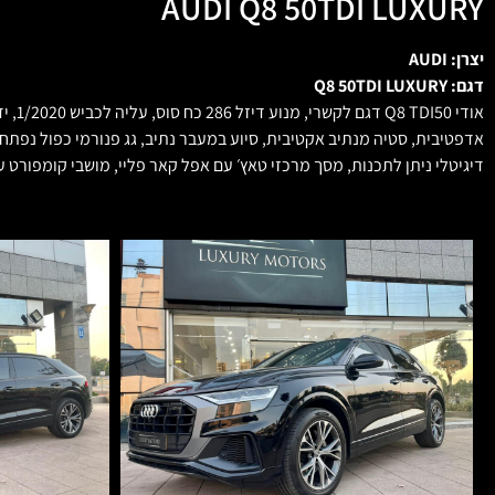
AUDI Q8 50TDI LUXURY
יצרן: AUDI
דגם: Q8 50TDI LUXURY
דיגיטלי ניתן לתכנות, מסך מרכזי טאץ׳ עם אפל קאר פליי, מושבי קומפורט עם חימום, שמשות כהות, ג׳נט 21 אינץ׳, ועוד ועוד ב