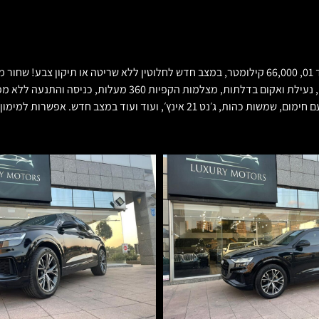
אודי Q8 TDI50 דגם לקשרי, מנוע דיזל 286 כח סוס, עליה לכביש 1/2020, יד 01, 66,000 קילומטר, במצב ח
אדפטיבית, סטיה מנתיב אקטיבית, סיוע במעבר נתיב, גג פנורמי כפול 
מצב חדש. אפשרות למימון, החלפה ורכישה עתידית.