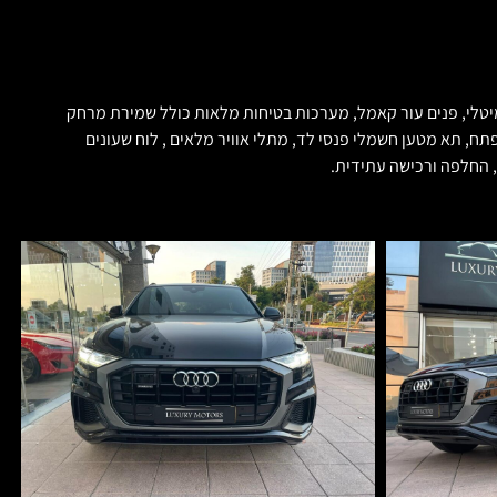
דש לחלוטין ללא שריטה או תיקון צבע! שחור מיטלי, פנים עור קאמל, מערכות בטיחות מלאות כולל שמירת מרחק
נפתח, נעילת ואקום בדלתות, מצלמות הקפיות 360 מעלות, כניסה והתנעה ללא מפתח, תא מטען חשמלי פנסי לד, מתלי אוויר מלאים , לוח שעונים