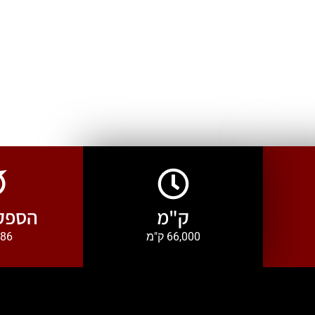
ק"מ
הספק 
66,000 ק"מ
286 כ