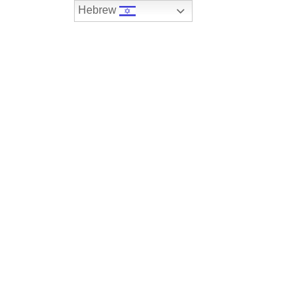
Hebrew
074-7408590
במלאי
רכבים שנמכרו
צור קשר