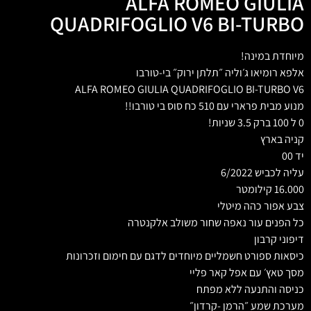
ALFA ROMEO GIULIA
QUADRIFOGLIO V6 BI-TURBO
מיוחדת במינה!
אלפא רומיאו ג׳וליה ״תלתן ירוק״ בי-טורבו
ALFA ROMEO GIULIA QUADRIFOGLIO BI-TURBO V6
מנוע מבית פרארי עם 510 כח סוס בי טורבו!!
0 ל 100 ברק 3.5 שניות!
קניה בארץ
יד 00
עליה לכביש 6/2022
16.000 קילומטר
צבע אפור כהה מיטלי
כל הפנים עור נאפה שחור משולב אלקנטרה
דיפוני קרבון
כיסאות ספורט חשמליים מיוחדים לדגם עם חימום וזכרונות
מסך טאץ׳ עם אפל קאר פליי
כניסה והתנעה ללא מפתח
מערכת שמע ״הרמן -קרדון״