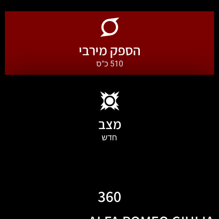
הספק מירבי
510 כ"ס
מצב
חדש
360