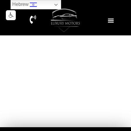
Hebrew
ALFA ROMEO GIULIA
QUADRIFOGLIO V6 BI-TURBO