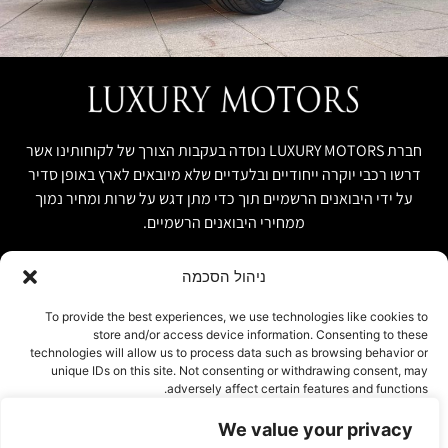
חברת LUXURY MOTORS נוסדה בעקבות הצורך של לקוחותינו אשר
דרשו רכבי יוקרה ייחודיים ובלעדיים שלא מיובאים לארץ באופן סדיר
על ידי היבואנים הרשמיים תוך כדי מתן דגש על שרות ומחיר נמוך
ממחירי היבואנים הרשמיים.
ניהול הסכמה
קישור מהיר
פרטים ליצירת קשר
To provide the best experiences, we use technologies like cookies to
store and/or access device information. Consenting to these
אודות
074-7408590
technologies will allow us to process data such as browsing behavior or
יבוא אישי ויבוא מקביל
unique IDs on this site. Not consenting or withdrawing consent, may
office@luxury-motors.co.il
adversely affect certain features and functions.
טרייד אין ומשומשות
גלגלי הפלדה 11, הרצליה
רכבים למכירה במלאי
We value your privacy
אישור
צור קשר