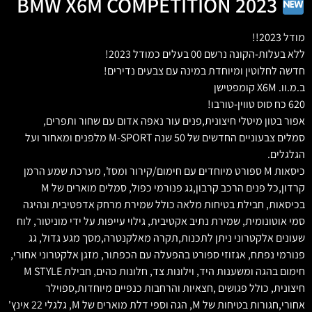
BMW X6M COMPETITION 2023
מודל 2023!!
ללא בעלות-הקונה נרשם 00 בעלים כמודל 2023!
חדשה לחלוטין ומיוחדת במינה עם צבעים נדירים!
ב.מ.וו. X6M קומפטישן
620 כח סוס טווין-טורבו!
אפור בטון מיטלי חיצונית,פנים עור נאפה אדום עם שחור ותפרים,
סמלים צבעוניים החדשים של 50 שנה M-SPORT מלפנים ומאחור ועל
הגלגלים.
כיסאות M ספורט מיוחדים עם חימום/קירור ומסז', מערכת שמע הרמן
קרדון,כל פנים הרכב קרבון,גג פנורמי כפול, סמלים מוארים של M
בכיסאות, חבילת בטיחות מלאה כולל שמירת מרחק אדפטיבית ונהיגה
סמי אוטונומית, שמירת נתיב אקטיבית, גילוי עייפות על ידי מוניטור, לוח
שעונים אלקטרוני ניתן לתכנות,תקרה מאלקנטרה,מסך מגע גדול, גג
פנורמי נפתח, אגזוזי ספורט בהפעלה עם הכפתור, מזגן אלקטרוני אחורי,
חימום בהגה ומשענות היד, וילונות צד, חלונות כהים, חבילת M STYLE
חיצונית, כולל פגושים ,חצאיות והרחבות כנפיים מיוחדות,ספוילר
אחורי,חגורות בטיחות של M, הגה וספי דלת מוארים של M, גלגלי 22 אינץ'