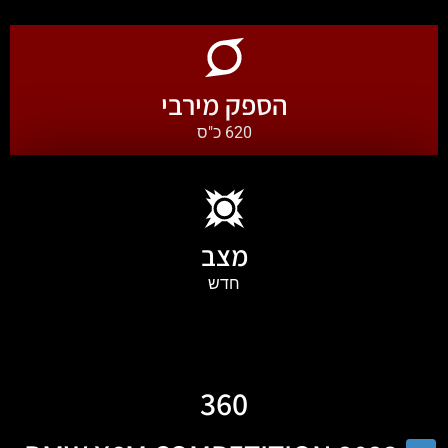
הספק מירבי
620 כ"ס
מצב
חדש
360