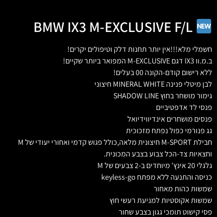
BMW IX3 M-EXCLUSIVE F/L
חשמלי מלא!!!אין יותר תחנות דלק וטיפולים יקרים!
ב.מ.וו IX3 דגם M-EXCLUSIVE המפואר ביותר שקיים!
ללא רישום קודם-הקונה 00 בעלים!
לבן מיטלי פנינה MINERAL WHITE חיצוני
גימור מושחר בחוץ SHADOW LINE
פנסי לד אדפטיביים
פנסים מושחרים אינדיווידיואל
גג פנורמי כפול נפתח מזכוכית
חבילת M-SPORT חיצונית מלאה,כולל פגוש קדמי ואחורי יעודי של M
וחצאיות צד-הכל צבוע בצבע המכונית.
גלגלי 20 אינץ' מיוחדים ב-2 צבעים של M
כניסה והתנעה ללא מפתח keyless-go
שמשות כהות מאחור
שמשות אקוסטיות למניעת רעשי חוץ
פסי קישוט תומכי גגון בצבע שחור