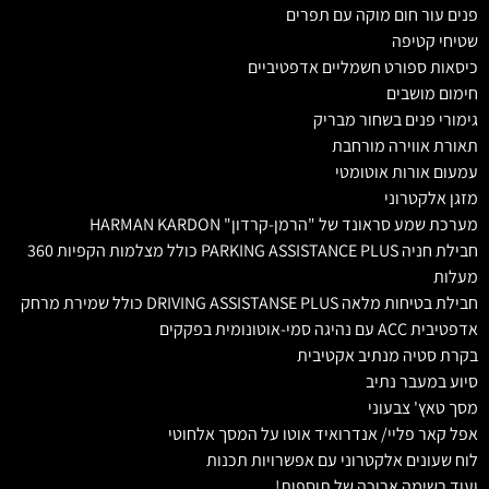
פנים עור חום מוקה עם תפרים
שטיחי קטיפה
כיסאות ספורט חשמליים אדפטיביים
חימום מושבים
גימורי פנים בשחור מבריק
תאורת אווירה מורחבת
עמעום אורות אוטומטי
מזגן אלקטרוני
מערכת שמע סראונד של "הרמן-קרדון" HARMAN KARDON
חבילת חניה PARKING ASSISTANCE PLUS כולל מצלמות הקפיות 360
מעלות
חבילת בטיחות מלאה DRIVING ASSISTANSE PLUS כולל שמירת מרחק
אדפטיבית ACC עם נהיגה סמי-אוטונומית בפקקים
בקרת סטיה מנתיב אקטיבית
סיוע במעבר נתיב
מסך טאץ' צבעוני
אפל קאר פליי/ אנדרואיד אוטו על המסך אלחוטי
לוח שעונים אלקטרוני עם אפשרויות תכנות
ועוד רשימה ארוכה של תוספות!