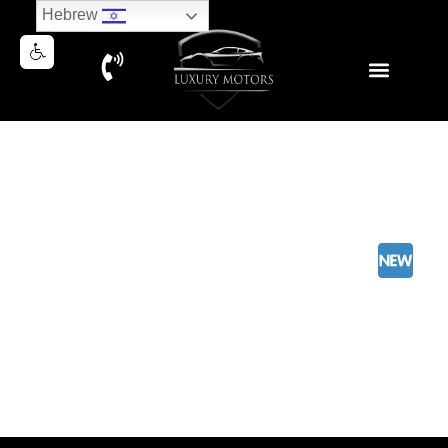
Hebrew
BMW IX3 M-EXCLUSIVE
F/L