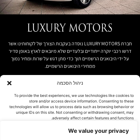
חברת LUXURY MOTORS נוסדה בעקבות הצורך של לקוחותינו אשר
דרשו רכבי יוקרה ייחודיים ובלעדיים שלא מיובאים לארץ באופן סדיר
על ידי היבואנים הרשמיים תוך כדי מתן דגש על שרות ומחיר נמוך
ממחירי היבואנים הרשמיים.
ניהול הסכמה
קישור מהיר
פרטים ליצירת קשר
To provide the best experiences, we use technologies like cookies to
store and/or access device information. Consenting to these
אודות
074-7408590
technologies will allow us to process data such as browsing behavior or
יבוא אישי ויבוא מקביל
unique IDs on this site. Not consenting or withdrawing consent, may
office@luxury-motors.co.il
adversely affect certain features and functions.
טרייד אין ומשומשות
גלגלי הפלדה 11, הרצליה
רכבים למכירה במלאי
We value your privacy
אישור
צור קשר