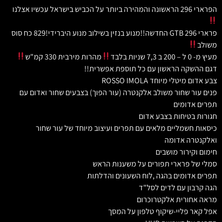
הפרארי 296 הראשונה והמהירה ביותר על הכביש בישראל עכשיו אצלנו
פרארי 296 GTB החדשה!!מנוע בנזין בשילוב מנוע היברידי!829 כח סוס
משולב
מעיץ מ- 0 ל – 200 ב 7,3 שניות בלבד
מהרות מירבית 330 קמ"ש
דגם ההשקה הראשון עם כל תוספת אפשרית!!
צבע אדום מיטלי מיוחד ROSSO IMOLA
פנים עור שחור משולב אלקנטרה (עור הפוך) בצבעים שחור ואדום עם
תפרים אדומים
חגורות בטיחות בצבע אדום
כיסאות חשמליים מלאים עם תפרים ועיצוב מיוחד של עור שחור
ואלקנטרה אדומה
חימום וקירור מושבים
סמלי של פרארי תפורים על משענות הראש
תפרים אדומים בהגה ,לוח השעונים והדלתות
הגה קרבון עם לדים לסל"ד
מראה אחורית אלקטרוכרום
אפל קאר פליי-שיקוף טלפון על המסך