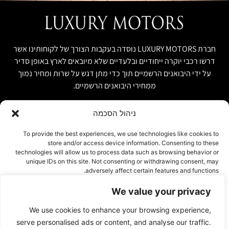
חברת LUXURY MOTORS נוסדה בעקבות הצורך של לקוחותינו אשר
דרשו רכבי יוקרה ייחודיים ובלעדיים שלא מיובאים לארץ באופן סדיר
על ידי היבואנים הרשמיים תוך כדי מתן דגש על שרות ומחיר נמוך
ממחירי היבואנים הרשמיים.
ניהול הסכמה
קישור מהיר
פרטים ליצירת קשר
To provide the best experiences, we use technologies like cookies to
store and/or access device information. Consenting to these
אודות
074-7408590
technologies will allow us to process data such as browsing behavior or
יבוא אישי ויבוא מקביל
unique IDs on this site. Not consenting or withdrawing consent, may
office@luxury-motors.co.il
adversely affect certain features and functions.
טרייד אין ומשומשות
גלגלי הפלדה 11, הרצליה
רכבים למכירה במלאי
We value your privacy
אישור
צור קשר
We use cookies to enhance your browsing experience,
עמוד פרטיות
דחייה
serve personalised ads or content, and analyse our traffic.