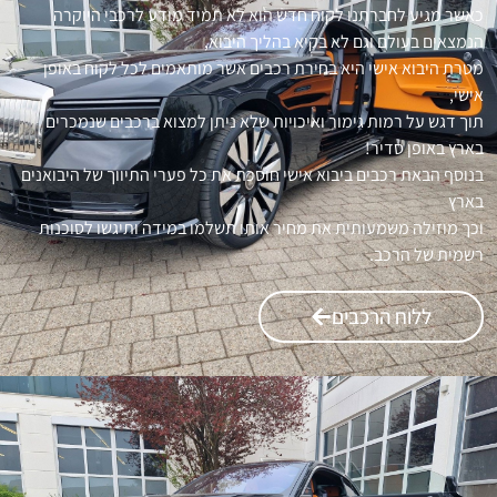
כאשר מגיע לחברתנו לקוח חדש הוא לא תמיד מודע לרכבי היוקרה
הנמצאים בעולם וגם לא בקיא בהליך היבוא,
מטרת היבוא אישי היא בחירת רכבים אשר מותאמים לכל לקוח באופן
אישי,
תוך דגש על רמות גימור ואיכויות שלא ניתן למצוא ברכבים שנמכרים
בארץ באופן סדיר!
בנוסף הבאת רכבים ביבוא אישי חוסכת את כל פערי התיווך של היבואנים
בארץ
וכך מוזילה משמעותית את מחיר אותו תשלמו במידה ותיגשו לסוכנות
רשמית של הרכב.
ללוח הרכבים