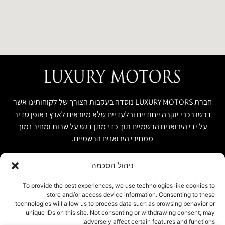
חברת LUXURY MOTORS נוסדה בעקבות הצורך של לקוחותינו אשר
דרשו רכבי יוקרה ייחודיים ובלעדיים שלא מיובאים לארץ באופן סדיר
על ידי היבואנים הרשמיים תוך כדי מתן דגש על שרות ומחיר נמוך
ממחירי היבואנים הרשמיים.
ניהול הסכמה
קישור מהיר
פרטים ליצירת קשר
To provide the best experiences, we use technologies like cookies to
store and/or access device information. Consenting to these
אודות
074-7408590
technologies will allow us to process data such as browsing behavior or
יבוא אישי ויבוא מקביל
unique IDs on this site. Not consenting or withdrawing consent, may
office@luxury-motors.co.il
adversely affect certain features and functions.
טרייד אין ומשומשות