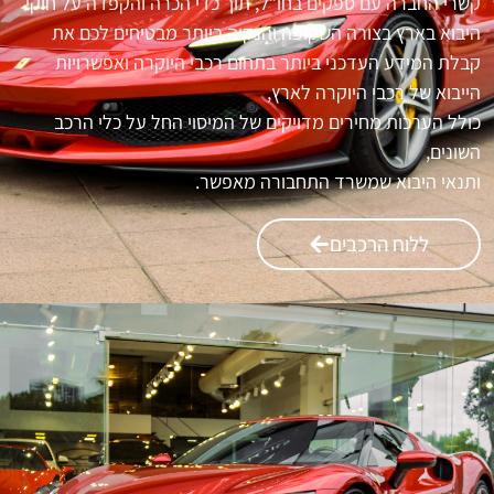
קשרי החברה עם ספקים בחו”ל, תוך כדי הכרה והקפדה על חוקי
היבוא בארץ בצורה השקופה והנקיה ביותר מבטיחים לכם את
קבלת המידע העדכני ביותר בתחום רכבי היוקרה ואפשרויות
הייבוא של רכבי היוקרה לארץ,
כולל הערכות מחירים מדויקים של המיסוי החל על כלי הרכב
השונים,
ותנאי היבוא שמשרד התחבורה מאפשר.
ללוח הרכבים