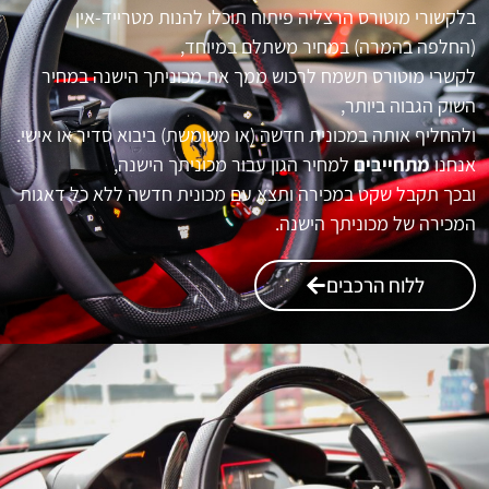
בלקשורי מוטורס הרצליה פיתוח תוכלו להנות מטרייד-אין
(החלפה בהמרה) במחיר משתלם במיוחד,
לקשרי מוטורס תשמח לרכוש ממך את מכוניתך הישנה במחיר
השוק הגבוה ביותר,
ולהחליף אותה במכונית חדשה (או משומשת) ביבוא סדיר או אישי.
אנחנו
מתחייבים
למחיר הגון עבור מכוניתך הישנה,
ובכך תקבל שקט במכירה ותצא עם מכונית חדשה ללא כל דאגות
המכירה של מכוניתך הישנה.
ללוח הרכבים