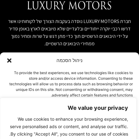
חברת LUXURY MOTORS נוסדה בעקבות הצורך של לקוחותינו אשר
דרשו רכבי יוקרה ייחודיים ובלעדיים שלא מיובאים לארץ באופן סדיר
על ידי היבואנים הרשמיים תוך כדי מתן דגש על שרות ומחיר נמוך
ממחירי היבואנים הרשמיים.
ניהול הסכמה
קישור מהיר
פרטים ליצירת קשר
To provide the best experiences, we use technologies like cookies to
store and/or access device information. Consenting to these
אודות
074-7408590
technologies will allow us to process data such as browsing behavior or
יבוא אישי ויבוא מקביל
unique IDs on this site. Not consenting or withdrawing consent, may
office@luxury-motors.co.il
adversely affect certain features and functions.
טרייד אין ומשומשות
גלגלי הפלדה 11, הרצליה
רכבים למכירה במלאי
We value your privacy
אישור
צור קשר
We use cookies to enhance your browsing experience,
עמוד פרטיות
דחייה
serve personalised ads or content, and analyse our traffic.
By clicking "Accept All", you consent to our use of cookies.